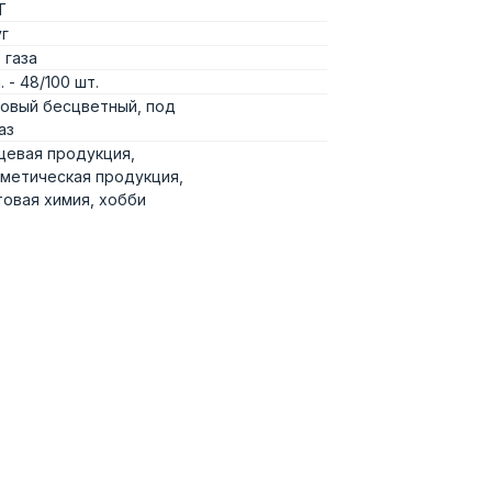
Т
г
 газа
п. - 48/100 шт.
овый бесцветный, под
аз
щевая продукция,
метическая продукция,
овая химия, хобби