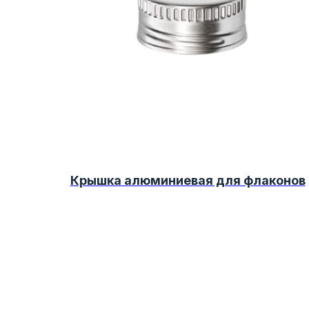
+7 9220202126
Крышка алюминиевая для флаконов
Заказать звонок