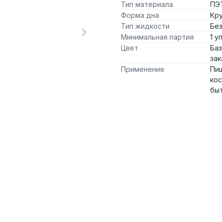
Тип материала
ПЭ
Форма дна
Кру
Тип жидкости
Без
Минимальная партия
1 у
Цвет
Баз
зак
Применение
Пи
кос
быт